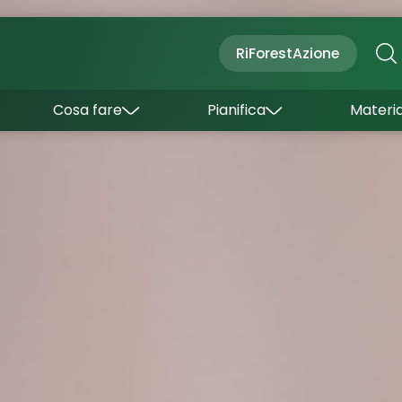
Cultura
Outdoor
Dove dormire
RiForestAzione
Con bambini
Come arrivare
I borghi
Sapori
Come muoversi
Cosa fare
Pianifica
Materia
Curiosità
Inverno
Wishlist
Estate
Uffici turistici
Esperienze