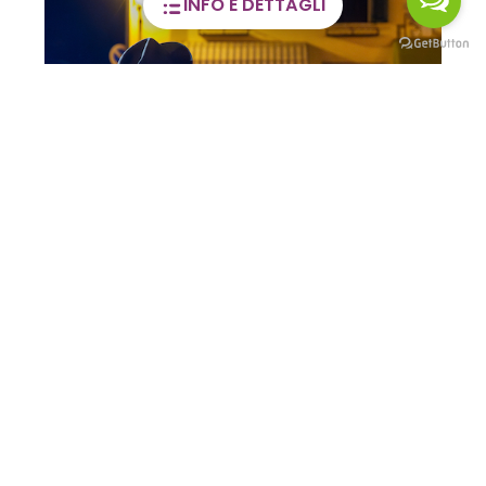
INFO E DETTAGLI
Territori in Luce: tra
artigianato, tradizioni e
devozioni popolari
07 MAR / 13 DIC 2026
VALSERIANA