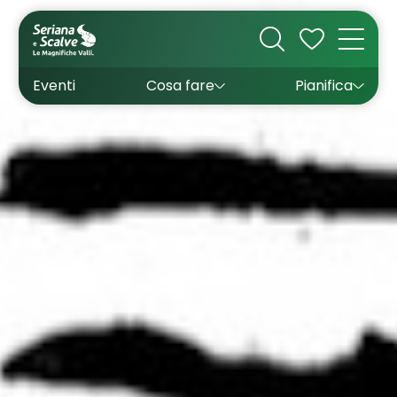
Cultura
Outdoor
Dove dormire
Come arrivare
Con bambini
Sapori
Come muoversi
Wishlist
Eventi
Cosa fare
Pianifica
Inverno
Estate
Uffici turistici
Esperienze