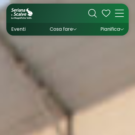
Cultura
Outdoor
Dove dormire
Come arrivare
Con bambini
Sapori
Come muoversi
Wishlist
Eventi
Cosa fare
Pianifica
Inverno
Estate
Uffici turistici
Esperienze