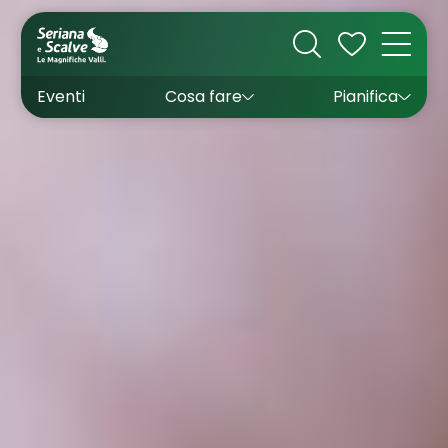
Cultura
Outdoor
Dove dormire
Come arrivare
Con bambini
Sapori
Come muoversi
Wishlist
Eventi
Cosa fare
Pianifica
Inverno
Estate
Uffici turistici
Esperienze