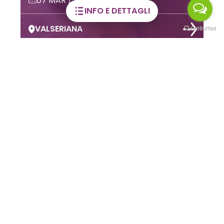
02 GIU / 28 DIC 2026
INFO E DETTAGLI
CLUSONE
LE MAGNIFICHE VALLI SUI SOCIAL
Viaggia con la
fantasia!
Seguici su
#ValSeriana
#ValdiScalve