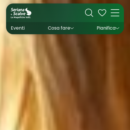
Cultura
Outdoor
Dove dormire
Come arrivare
Con bambini
Sapori
Come muoversi
Wishlist
Eventi
Cosa fare
Pianifica
Inverno
Estate
Uffici turistici
Esperienze