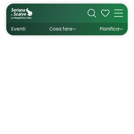
Cultura
Outdoor
Dove dormire
Come arrivare
Con bambini
Sapori
Come muoversi
Wishlist
Eventi
Cosa fare
Pianifica
Inverno
Estate
Uffici turistici
Esperienze