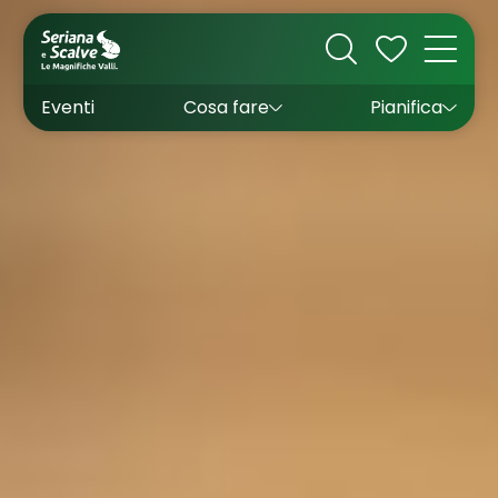
Cultura
Outdoor
Dove dormire
Come arrivare
Con bambini
Sapori
Come muoversi
Wishlist
Eventi
Cosa fare
Pianifica
Inverno
Estate
Uffici turistici
Esperienze