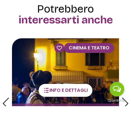
Potrebbero
interessarti anche
ATRO
VISITE GUIDATE
INFO E DETTAGLI
 e
Visite guidate alla Casa
dell’Orfano