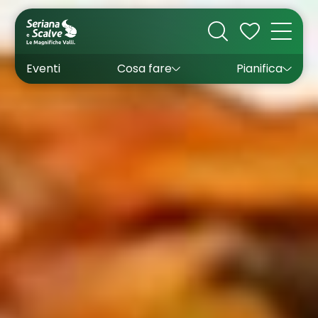
Cultura
Outdoor
Dove dormire
Come arrivare
Con bambini
Sapori
Come muoversi
Wishlist
Eventi
Cosa fare
Pianifica
Inverno
Estate
Uffici turistici
Esperienze