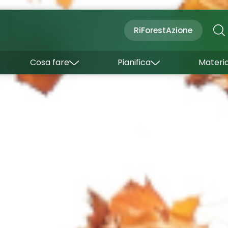
Cultura
Outdoor
Dove dormire
RiForestAzione
Con bambini
Come arrivare
I borghi
Sapori
Come muoversi
Cosa fare
Pianifica
Materia
Curiosità
Inverno
Wishlist
Estate
Uffici turistici
Esperienze