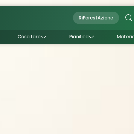
Cultura
Outdoor
Dove dormire
RiForestAzione
Con bambini
Come arrivare
I borghi
Sapori
Come muoversi
Cosa fare
Pianifica
Materia
Curiosità
Inverno
Wishlist
Estate
Uffici turistici
Esperienze