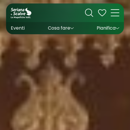
Cultura
Outdoor
Dove dormire
Come arrivare
Con bambini
Sapori
Come muoversi
Wishlist
Eventi
Cosa fare
Pianifica
Inverno
Estate
Uffici turistici
Esperienze