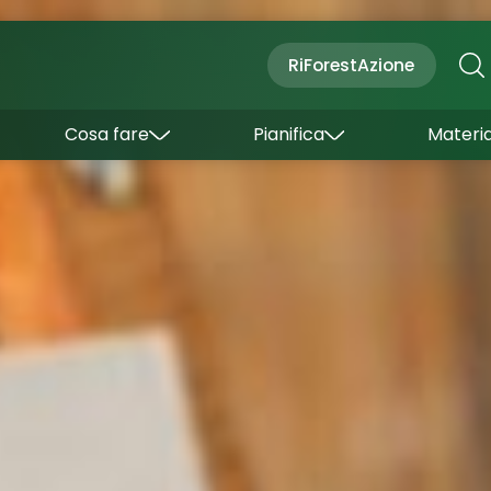
Cultura
Outdoor
Dove dormire
RiForestAzione
Con bambini
Come arrivare
I borghi
Sapori
Come muoversi
Cosa fare
Pianifica
Materia
Curiosità
Inverno
Wishlist
Estate
Uffici turistici
Esperienze