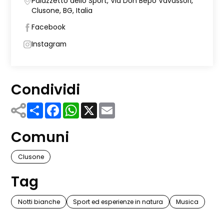
Palazzetto dello Sport, Via Don Bepo Vavassori,
Clusone, BG, Italia
Facebook
Instagram
Condividi
Share
Facebook
WhatsApp
X
Email
Comuni
Clusone
Tag
Notti bianche
Sport ed esperienze in natura
Musica