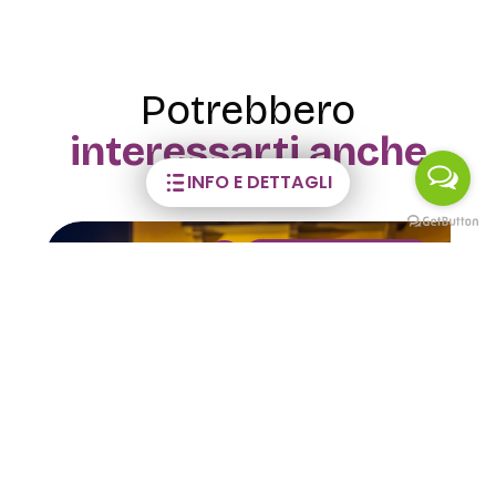
Potrebbero
interessarti anche
INFO E DETTAGLI
ATRO
VISITE GUIDATE