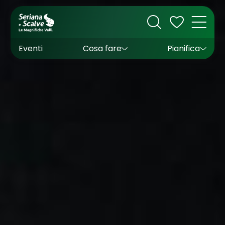
Cultura
Outdoor
Dove dormire
Come arrivare
Con bambini
Sapori
Come muoversi
Wishlist
Eventi
Cosa fare
Pianifica
Inverno
Estate
Uffici turistici
Esperienze