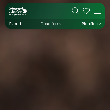
Cultura
Outdoor
Dove dormire
Come arrivare
Con bambini
Sapori
Come muoversi
Wishlist
Eventi
Cosa fare
Pianifica
Inverno
Estate
Uffici turistici
Esperienze