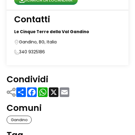
SCARICA LA LOCANDINA
Contatti
Le Cinque Terre della Val Gandino
Gandino, BG, Italia
340 9325186
Condividi
Share
Facebook
WhatsApp
X
Email
Comuni
Gandino
Tag