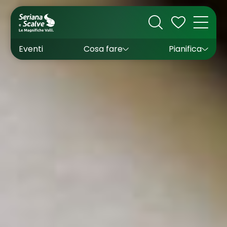
Cultura
Outdoor
Dove dormire
Come arrivare
Con bambini
Sapori
Come muoversi
Wishlist
Eventi
Cosa fare
Pianifica
Inverno
Estate
Uffici turistici
Esperienze