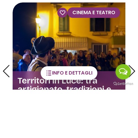
CINEMA E TEATRO
INFO E DETTAGLI
Territori in Luce: tra
artigianato, tradizioni e
devozioni popolari
07 MAR / 13 DIC 2026
VALSERIANA