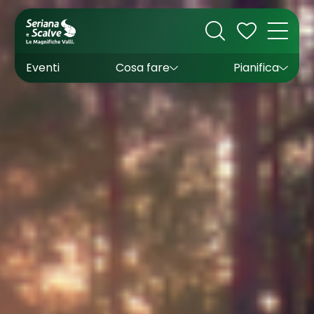
Cultura
Outdoor
Dove dormire
Come arrivare
Con bambini
Sapori
Come muoversi
Wishlist
Eventi
Cosa fare
Pianifica
Inverno
Estate
Uffici turistici
Esperienze