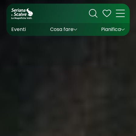
Cultura
Outdoor
Dove dormire
Come arrivare
Con bambini
Sapori
Come muoversi
Wishlist
Eventi
Cosa fare
Pianifica
Inverno
Estate
Uffici turistici
Esperienze