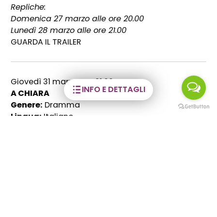
Repliche:
Domenica 27 marzo alle ore 20.00
Lunedì 28 marzo alle ore 21.00
GUARDA IL TRAILER
Giovedì 31 marzo ore 21.00:
INFO E DETTAGLI
A CHIARA
Genere:
Dramma
Lingua:
Italiano
Regista:
Jonas Carpignano
Con:
Swamy Rotolo, Claudio Rotolo, Grecia
Rotolo, Carmela Fumo, Giorgia Rotolo, Antonio
Rotolo, Vincenzo Rotolo
Durata:
121 minuti
Trama:
A Chiara, il film diretto da Jonas
Carpignano, racconta la storia di Chiara
Guerrasio, secondogenita di quindici anni di