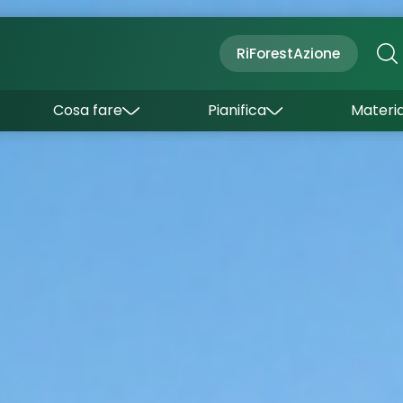
Cultura
Outdoor
Dove dormire
RiForestAzione
Con bambini
Come arrivare
I borghi
Sapori
Come muoversi
Cosa fare
Pianifica
Materia
Curiosità
Inverno
Wishlist
Estate
Uffici turistici
Esperienze