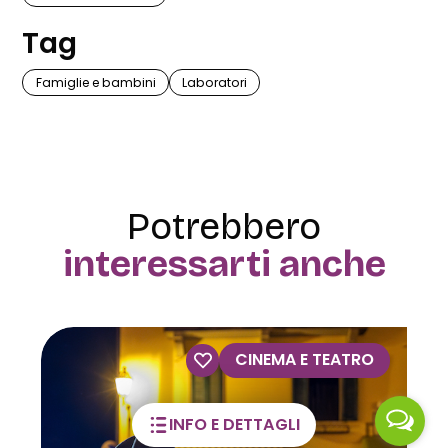
Tag
Famiglie e bambini
Laboratori
Potrebbero
interessarti anche
CINEMA E TEATRO
VIS
INFO E DETTAGLI