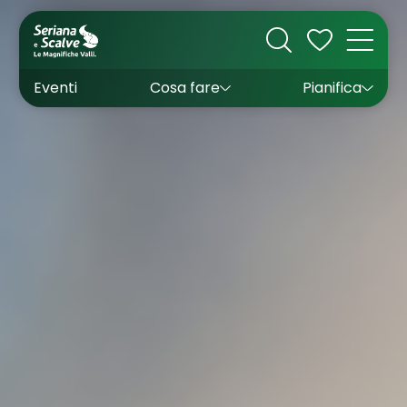
Cultura
Outdoor
Dove dormire
Come arrivare
Con bambini
Sapori
Come muoversi
Wishlist
Eventi
Cosa fare
Pianifica
Inverno
Estate
Uffici turistici
Esperienze