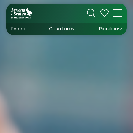
Cultura
Outdoor
Dove dormire
Come arrivare
Con bambini
Sapori
Come muoversi
Wishlist
Eventi
Cosa fare
Pianifica
Inverno
Estate
Uffici turistici
Esperienze