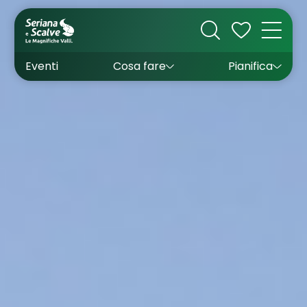
Cultura
Outdoor
Dove dormire
Come arrivare
Con bambini
Sapori
Come muoversi
Wishlist
Eventi
Cosa fare
Pianifica
Inverno
Estate
Uffici turistici
Esperienze