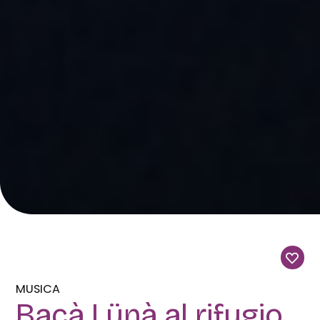
MUSICA
Bacà Lünà al rifugio