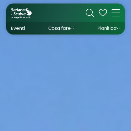
Cultura
Outdoor
Dove dormire
Come arrivare
Con bambini
Sapori
Come muoversi
Wishlist
Eventi
Cosa fare
Pianifica
Inverno
Estate
Uffici turistici
Esperienze