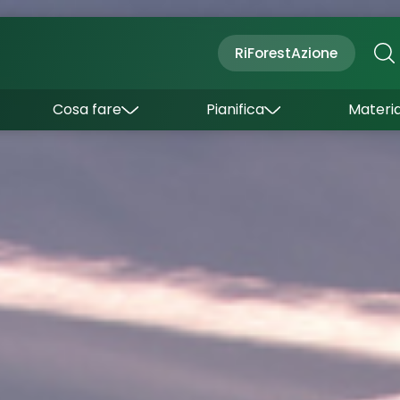
Cultura
Outdoor
Dove dormire
RiForestAzione
Con bambini
Come arrivare
I borghi
Sapori
Come muoversi
Cosa fare
Pianifica
Materia
Curiosità
Inverno
Wishlist
Estate
Uffici turistici
Esperienze