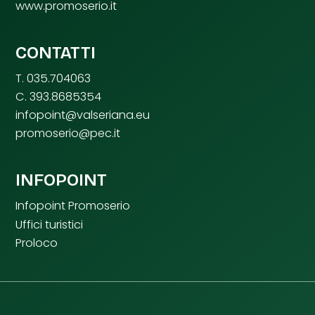
www.promoserio.it
CONTATTI
T. 035.704063
C. 393.8685354
infopoint@valseriana.eu
promoserio@pec.it
INFOPOINT
Infopoint Promoserio
Uffici turistici
Proloco