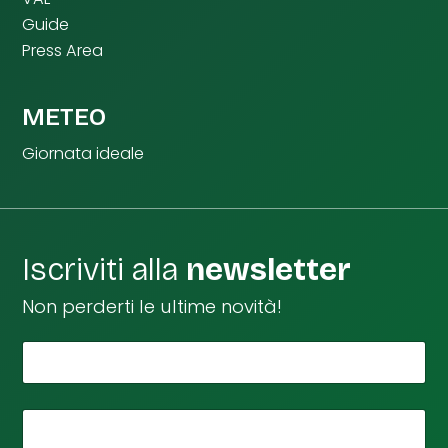
Guide
Press Area
METEO
Giornata ideale
Iscriviti alla
newsletter
Non perderti le ultime novità!
*
Il tuo nome
*
t
u
o
*
La tua email
d