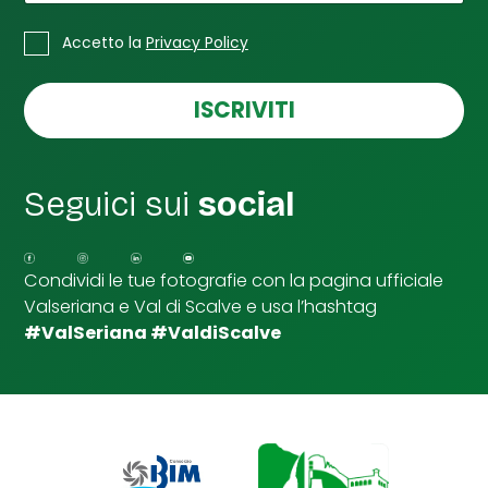
i
*
C
Accetto la
Privacy Policy
a
s
e
ISCRIVITI
l
l
e
d
Seguici sui
social
i
S
p
u
Condividi le tue fotografie con la pagina ufficiale
n
Valseriana e Val di Scalve e usa l’hashtag
t
a
#ValSeriana #ValdiScalve