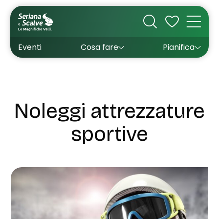
Cultura
Outdoor
Dove dormire
Come arrivare
Con bambini
Sapori
Come muoversi
Wishlist
Eventi
Cosa fare
Pianifica
Inverno
Estate
Uffici turistici
Esperienze
Noleggi attrezzature
sportive