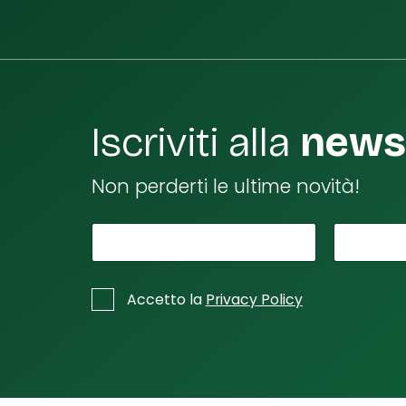
Iscriviti alla
newsl
Non perderti le ultime novità!
*
Il tuo nome
t
La tu
u
a
*
C
Accetto la
Privacy Policy
L
a
s
a
e
L
l
a
l
e