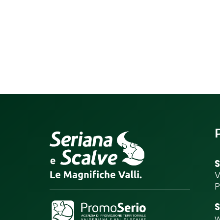
S
V
P
S
w