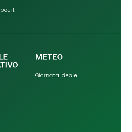
ec.it
LE
METEO
TIVO
Giornata ideale