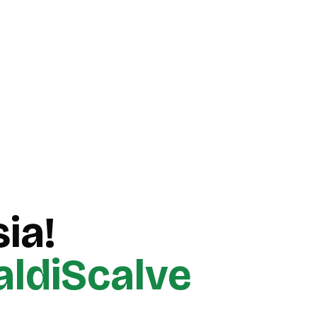
ia!
aldiScalve