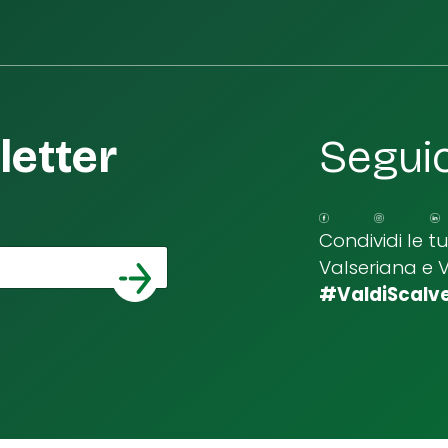
etter
Seguic
Condividi le t
Valseriana e 
*
a email
#ValdiScalv