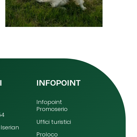
I
INFOPOINT
Infopoint
Promoserio
54
Uffici turistici
lserian
Proloco