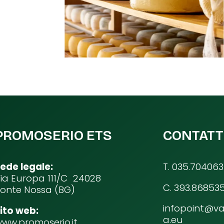
PROMOSERIO ETS
CONTATT
ede legale:
T. 035.704063
ia Europa 111/C 24028
C. 393.86853
onte Nossa (BG)
infopoint@va
ito web:
a.eu
ww.promoserio.it