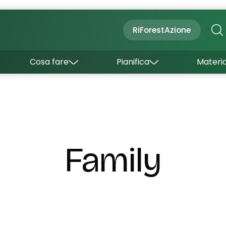
Cultura
Outdoor
Dove dormire
RiForestAzione
Con bambini
Come arrivare
I borghi
Sapori
Come muoversi
Cosa fare
Pianifica
Materia
Curiosità
Inverno
Wishlist
Estate
Uffici turistici
Esperienze
Family