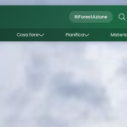
Cultura
Outdoor
Dove dormire
RiForestAzione
Con bambini
Come arrivare
I borghi
Sapori
Come muoversi
Cosa fare
Pianifica
Materia
Curiosità
Inverno
Wishlist
Estate
Uffici turistici
Esperienze