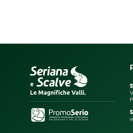
S
V
P
S
w