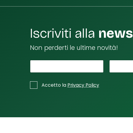
Iscriviti alla
newsl
Non perderti le ultime novità!
*
n
Il tuo nome
La tu
o
m
*
C
Accetto la
Privacy Policy
e
a
s
tu
e
o
l
S
l
p
e
d
u
i
nt