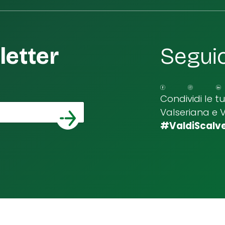
etter
Seguic
Condividi le t
Valseriana e 
*
a email
#ValdiScalv