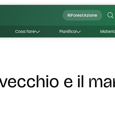
Cultura
Outdoor
Dove dormire
RiForestAzione
Con bambini
Come arrivare
I borghi
Sapori
Come muoversi
Cosa fare
Pianifica
Materia
Curiosità
Inverno
Wishlist
Estate
Uffici turistici
Esperienze
l vecchio e il ma