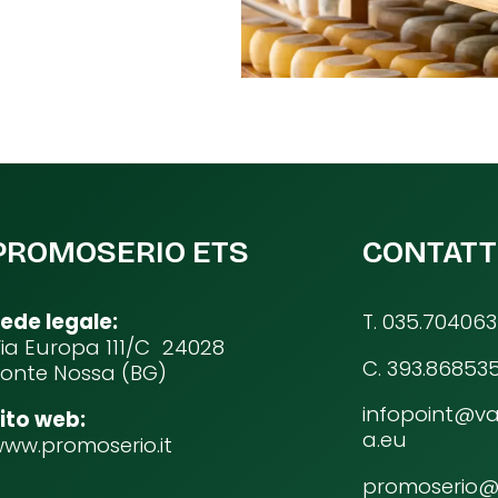
PROMOSERIO ETS
CONTATT
ede legale:
T. 035.704063
ia Europa 111/C 24028
C. 393.86853
onte Nossa (BG)
infopoint@va
ito web:
a.eu
ww.promoserio.it
promoserio@p