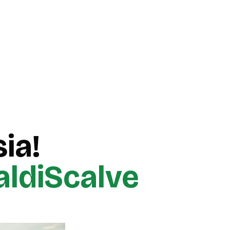
ia!
aldiScalve