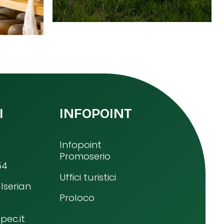
I
INFOPOINT
Infopoint
Promoserio
54
Uffici turistici
lserian
Proloco
ec.it