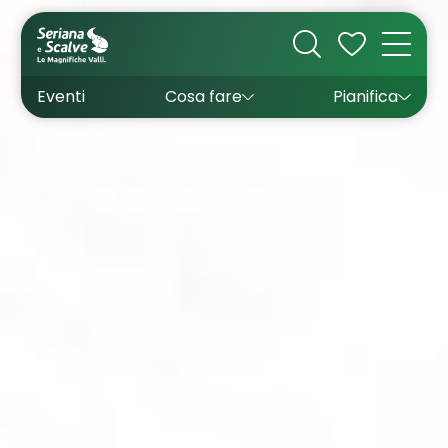
Cultura
Outdoor
Dove dormire
Come arrivare
Con bambini
Sapori
Come muoversi
Wishlist
Eventi
Cosa fare
Pianifica
Inverno
Estate
Uffici turistici
Esperienze