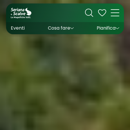
Cultura
Outdoor
Dove dormire
Come arrivare
Con bambini
Sapori
Come muoversi
Wishlist
Eventi
Cosa fare
Pianifica
Inverno
Estate
Uffici turistici
Esperienze