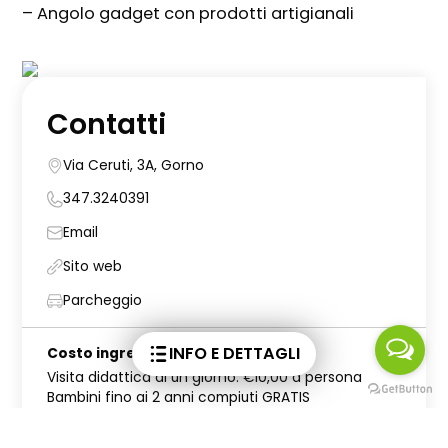
– Angolo gadget con prodotti artigianali
Contatti
Via Ceruti, 3A, Gorno
347.3240391
Email
Sito web
Parcheggio
INFO E DETTAGLI
Costo ingresso
Visita didattica di un giorno: €10,00 a persona
Bambini fino ai 2 anni compiuti GRATIS
Per il listino prezzi completo e le proposte speciali
visita la pagina web