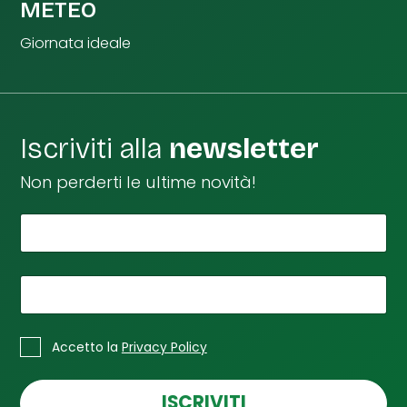
METEO
Giornata ideale
Iscriviti alla
newsletter
Non perderti le ultime novità!
*
Il tuo nome
n
o
m
e
*
La tua email
*
n
*
C
o
Accetto la
Privacy Policy
a
m
s
e
e
ISCRIVITI