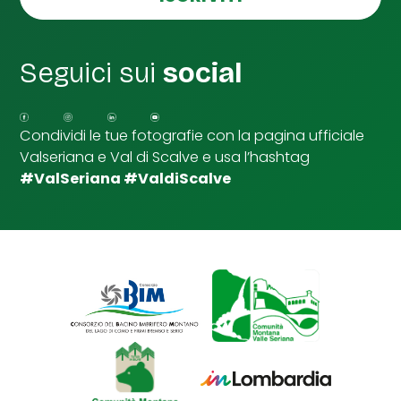
l
l
e
d
Seguici sui
social
i
S
p
u
Condividi le tue fotografie con la pagina ufficiale
n
Valseriana e Val di Scalve e usa l’hashtag
t
a
#ValSeriana #ValdiScalve