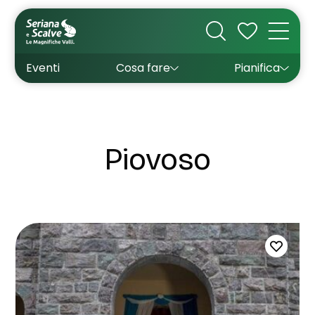
Cultura
Outdoor
Dove dormire
Come arrivare
Con bambini
Sapori
Come muoversi
Wishlist
Eventi
Cosa fare
Pianifica
Inverno
Estate
Uffici turistici
Esperienze
Piovoso