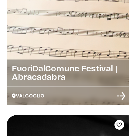
FuoriDalComune Festival |
Abracadabra
VALGOGLIO