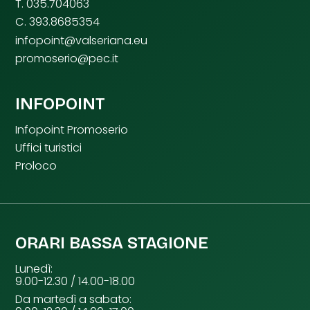
T. 035.704063
C. 393.8685354
infopoint@valseriana.eu
promoserio@pec.it
INFOPOINT
Infopoint Promoserio
Uffici turistici
Proloco
ORARI BASSA STAGIONE
Lunedì:
9.00-12.30 / 14.00-18.00
Da martedì a sabato: