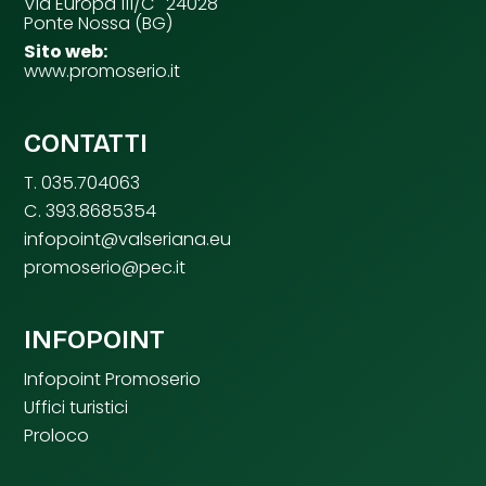
Via Europa 111/C 24028
Ponte Nossa (BG)
Sito web:
www.promoserio.it
CONTATTI
T. 035.704063
C. 393.8685354
infopoint@valseriana.eu
promoserio@pec.it
INFOPOINT
Infopoint Promoserio
Uffici turistici
Proloco