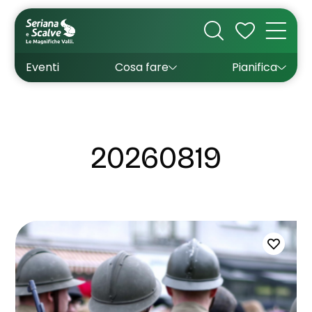
Cultura
Outdoor
Dove dormire
Come arrivare
Con bambini
Sapori
Come muoversi
Wishlist
Eventi
Cosa fare
Pianifica
Inverno
Estate
Uffici turistici
Esperienze
20260819