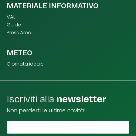
MATERIALE INFORMATIVO
VAL
Guide
Press Area
METEO
Giornata ideale
Iscriviti alla
newsletter
Non perderti le ultime novità!
*
Il tuo nome
*
L