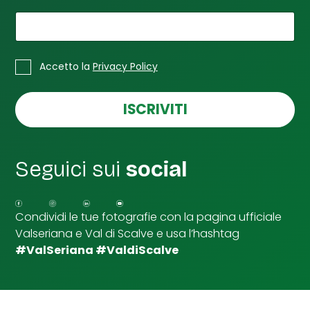
a
*
*
La tua email
*
C
Accetto la
Privacy Policy
a
s
e
ISCRIVITI
l
l
e
d
Seguici sui
social
i
S
p
u
Condividi le tue fotografie con la pagina ufficiale
n
Valseriana e Val di Scalve e usa l’hashtag
t
a
#ValSeriana #ValdiScalve