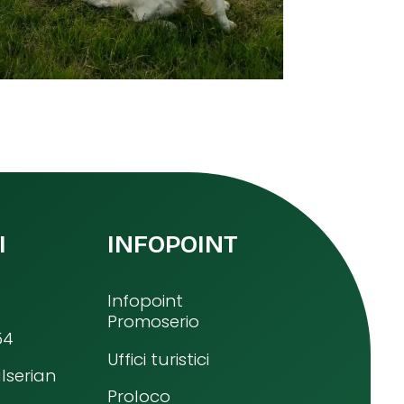
I
INFOPOINT
Infopoint
Promoserio
54
Uffici turistici
lserian
Proloco