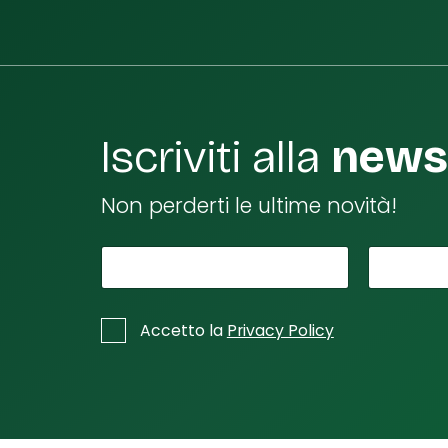
Iscriviti alla
newsl
Non perderti le ultime novità!
*
*
Il tuo nome
La tu
n
o
*
C
Accetto la
Privacy Policy
m
a
s
e
e
Il
l
l
e