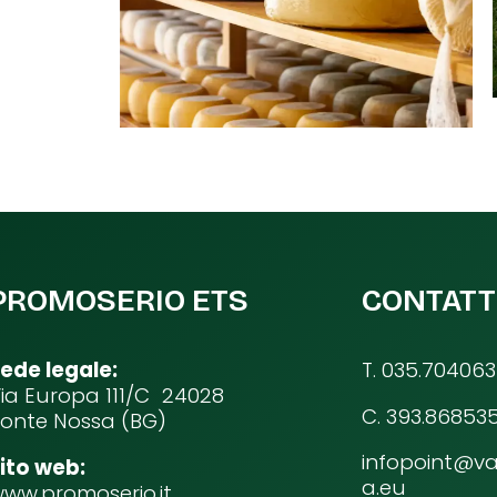
PROMOSERIO ETS
CONTATT
ede legale:
T. 035.704063
ia Europa 111/C 24028
C. 393.86853
onte Nossa (BG)
infopoint@va
ito web:
a.eu
ww.promoserio.it