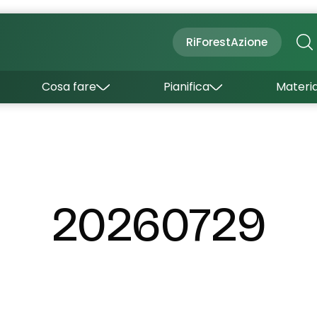
Cultura
Outdoor
Dove dormire
RiForestAzione
Con bambini
Come arrivare
I borghi
Sapori
Come muoversi
Cosa fare
Pianifica
Materia
Curiosità
Inverno
Wishlist
Estate
Uffici turistici
Esperienze
20260729