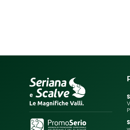
S
V
P
S
w