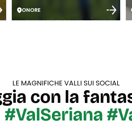
ONORE
LE MAGNIFICHE VALLI SUI SOCIAL
gia con la fantas
u
#ValSeriana #V