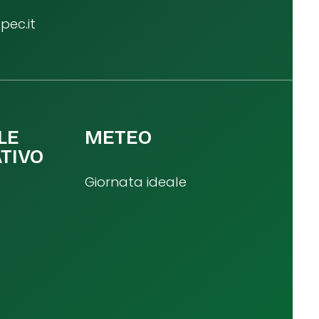
ec.it
LE
METEO
TIVO
Giornata ideale