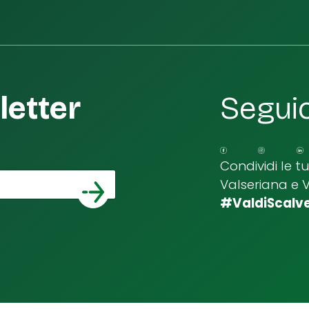
etter
Seguic
Condividi le t
Valseriana e 
*
a email
#ValdiScalv