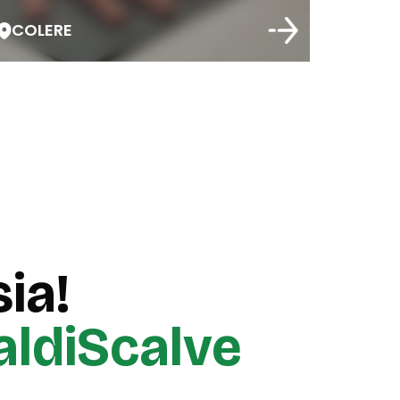
COLERE
ia!
aldiScalve