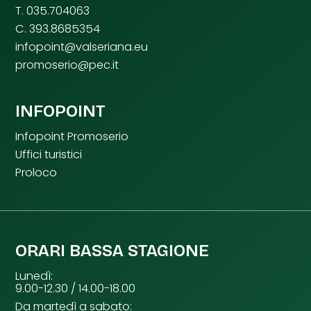
T. 035.704063
C. 393.8685354
infopoint@valseriana.eu
promoserio@pec.it
INFOPOINT
Infopoint Promoserio
Uffici turistici
Proloco
ORARI BASSA STAGIONE
Lunedì:
9.00-12.30 / 14.00-18.00
Da martedì a sabato: