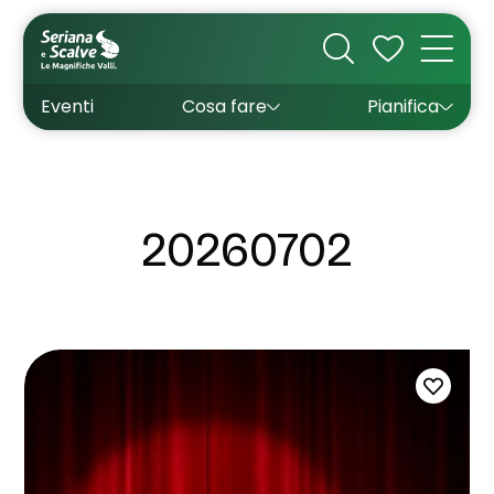
Cultura
Outdoor
Dove dormire
Come arrivare
Con bambini
Sapori
Come muoversi
Wishlist
Eventi
Cosa fare
Pianifica
Inverno
Estate
Uffici turistici
Esperienze
20260702