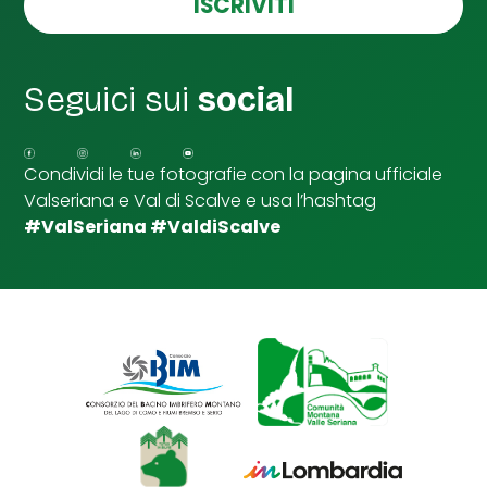
ISCRIVITI
o
l
m
l
e
e
d
Seguici sui
social
i
S
p
u
Condividi le tue fotografie con la pagina ufficiale
n
Valseriana e Val di Scalve e usa l’hashtag
t
a
#ValSeriana #ValdiScalve