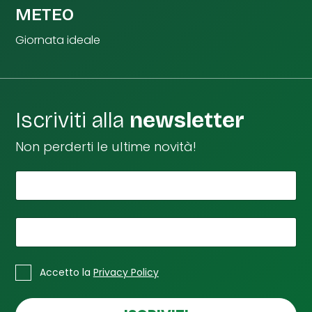
METEO
Giornata ideale
Iscriviti alla
newsletter
Non perderti le ultime novità!
*
Il tuo nome
t
u
o
e
*
La tua email
m
a
*
C
i
Accetto la
Privacy Policy
a
l
s
n
e