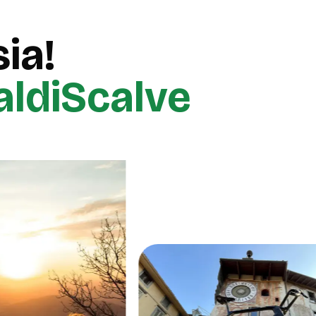
ia!
aldiScalve