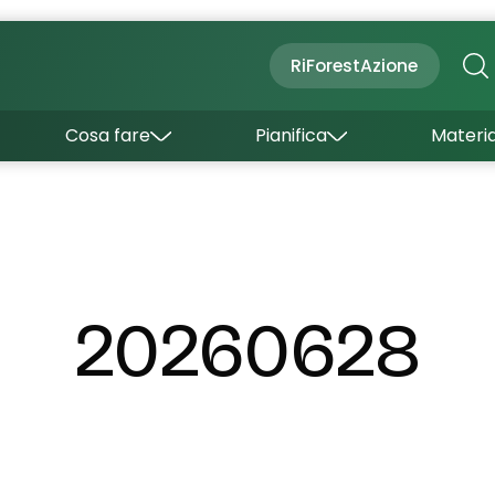
Cultura
Outdoor
Dove dormire
RiForestAzione
Con bambini
Come arrivare
I borghi
Sapori
Come muoversi
Cosa fare
Pianifica
Materia
Curiosità
Inverno
Wishlist
Estate
Uffici turistici
Esperienze
20260628