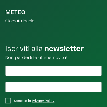
METEO
Giornata ideale
Iscriviti alla
newsletter
Non perderti le ultime novità!
*
*
Il tuo nome
*
C
a
*
La tua email
s
e
*
C
l
Accetto la
Privacy Policy
a
l