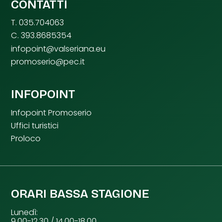
CONTATTI
T. 035.704063
C. 393.8685354
infopoint@valseriana.eu
promoserio@pec.it
INFOPOINT
Infopoint Promoserio
Uffici turistici
Proloco
ORARI BASSA STAGIONE
Lunedì:
9.00-12.30 / 14.00-18.00