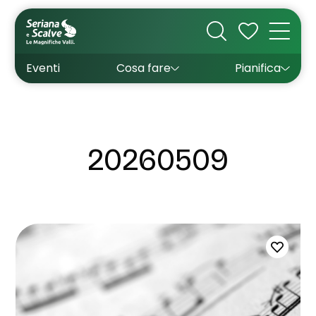
Cultura
Outdoor
Dove dormire
Come arrivare
Con bambini
Sapori
Come muoversi
Wishlist
Eventi
Cosa fare
Pianifica
Inverno
Estate
Uffici turistici
Esperienze
20260509