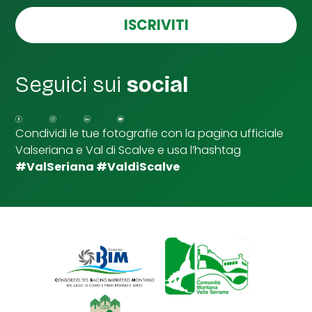
s
e
e
ISCRIVITI
l
l
e
d
Seguici sui
social
i
S
p
u
Condividi le tue fotografie con la pagina ufficiale
n
Valseriana e Val di Scalve e usa l’hashtag
t
a
#ValSeriana #ValdiScalve