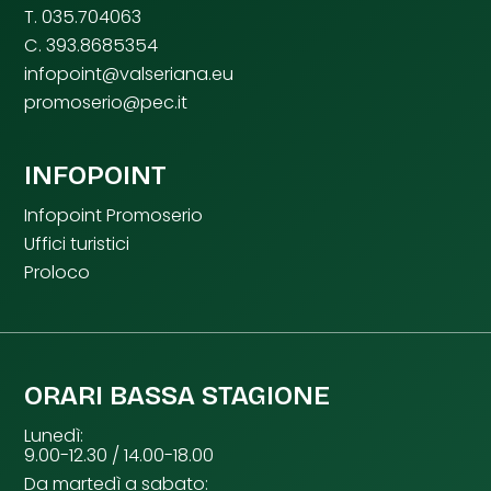
T. 035.704063
C. 393.8685354
infopoint@valseriana.eu
promoserio@pec.it
INFOPOINT
Infopoint Promoserio
Uffici turistici
Proloco
ORARI BASSA STAGIONE
Lunedì:
9.00-12.30 / 14.00-18.00
Da martedì a sabato: