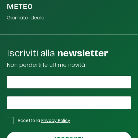
METEO
Giornata ideale
Iscriviti alla
newsletter
Non perderti le ultime novità!
*
C
Il tuo nome
a
s
e
*
La tua email
l
l
*
C
e
Accetto la
Privacy Policy
a
C
s
a
e