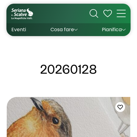
Cultura
Outdoor
Dove dormire
Come arrivare
Con bambini
Sapori
Come muoversi
Wishlist
Eventi
Cosa fare
Pianifica
Inverno
Estate
Uffici turistici
Esperienze
20260128