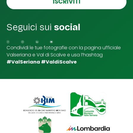
ISCRIVITI
s
l
e
l
l
e
l
d
e
Seguici sui
social
i
d
S
i
p
u
Condividi le tue fotografie con la pagina ufficiale
n
Valseriana e Val di Scalve e usa l’hashtag
t
a
#ValSeriana #ValdiScalve