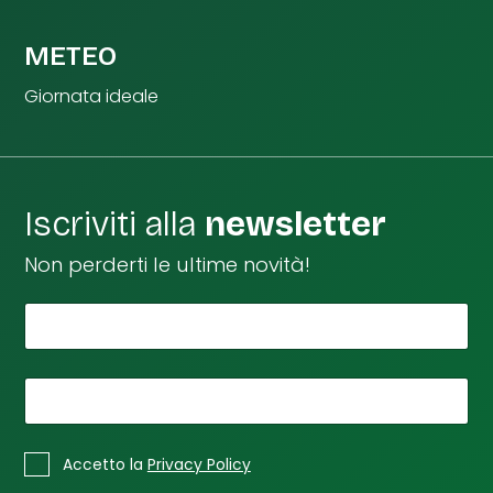
METEO
Giornata ideale
Iscriviti alla
newsletter
Non perderti le ultime novità!
*
Il tuo nome
d
i
t
u
*
La tua email
o
*
*
C
Accetto la
Privacy Policy
a