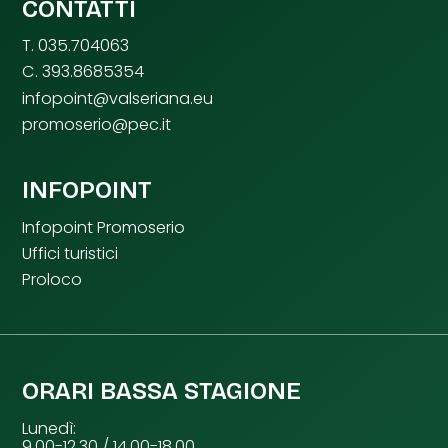
CONTATTI
T. 035.704063
C. 393.8685354
infopoint@valseriana.eu
promoserio@pec.it
INFOPOINT
Infopoint Promoserio
Uffici turistici
Proloco
ORARI BASSA STAGIONE
Lunedì:
9.00-12.30 / 14.00-18.00