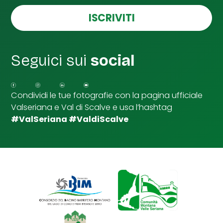
s
e
ISCRIVITI
l
l
e
d
Seguici sui
social
i
S
p
u
Condividi le tue fotografie con la pagina ufficiale
n
Valseriana e Val di Scalve e usa l’hashtag
t
a
#ValSeriana #ValdiScalve