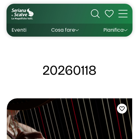
Cultura
Outdoor
Dove dormire
Come arrivare
Con bambini
Sapori
Come muoversi
Wishlist
Eventi
Cosa fare
Pianifica
Inverno
Estate
Uffici turistici
Esperienze
20260118