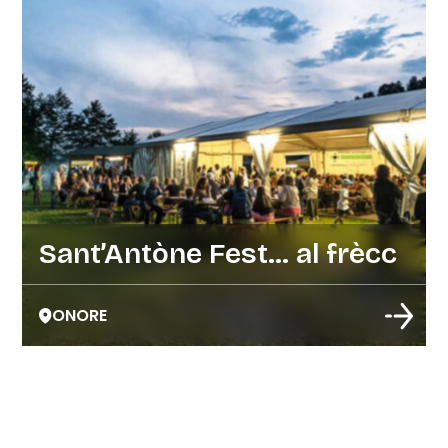
Sant’Antòne Fest… al frècc
ONORE