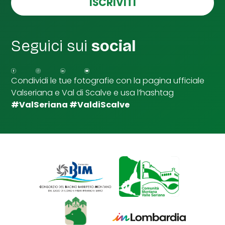
ISCRIVITI
l
l
e
d
Seguici sui
social
i
S
p
u
Condividi le tue fotografie con la pagina ufficiale
n
Valseriana e Val di Scalve e usa l’hashtag
t
a
#ValSeriana #ValdiScalve