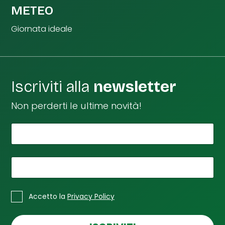
METEO
Giornata ideale
Iscriviti alla
newsletter
Non perderti le ultime novità!
*
Il tuo nome
L
a
L
a
*
La tua email
L
a
*
C
Accetto la
Privacy Policy
a
s
e