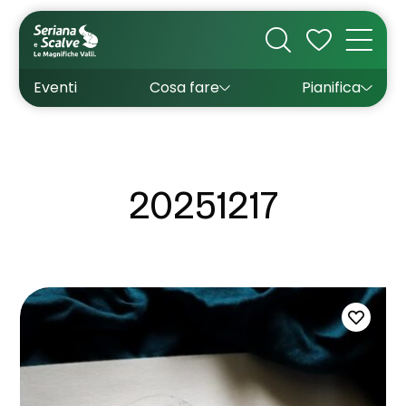
Cultura
Outdoor
Dove dormire
Come arrivare
Con bambini
Sapori
Come muoversi
Wishlist
Eventi
Cosa fare
Pianifica
Inverno
Estate
Uffici turistici
Esperienze
20251217