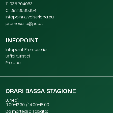
T. 035.704063
C. 393.8685354
infopoint@valseriana.eu
promoserio@pec.it
INFOPOINT
Infopoint Promoserio
Uffici turistici
Proloco
ORARI BASSA STAGIONE
Lunedì:
9.00-12.30 / 14.00-18.00
Da martedì a sabato: