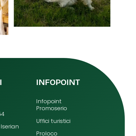
I
INFOPOINT
Infopoint
Promoserio
54
Uffici turistici
lserian
Proloco