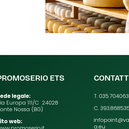
PROMOSERIO ETS
CONTATT
ede legale:
T. 035.704063
ia Europa 111/C 24028
C. 393.86853
onte Nossa (BG)
infopoint@va
ito web:
a.eu
ww.promoserio.it