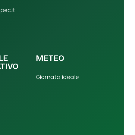
ec.it
LE
METEO
TIVO
Giornata ideale