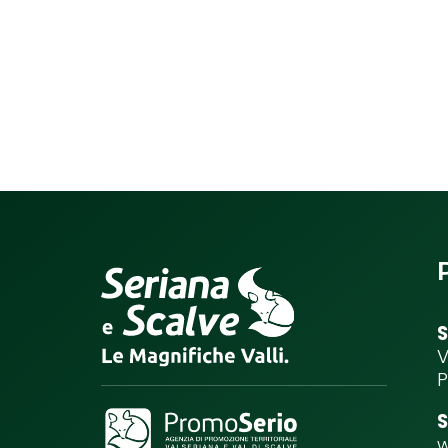
S
V
P
S
w