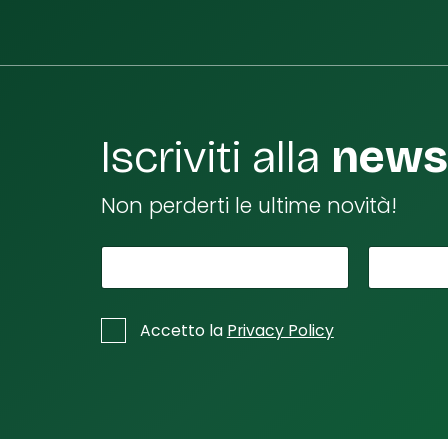
Iscriviti alla
newsl
Non perderti le ultime novità!
*
Il tuo nome
di
La tu
e
m
*
C
Accetto la
Privacy Policy
ai
a
s
l
e
di
l
l
e