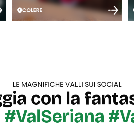
COLERE
LE MAGNIFICHE VALLI SUI SOCIAL
gia con la fantas
u
#ValSeriana #V