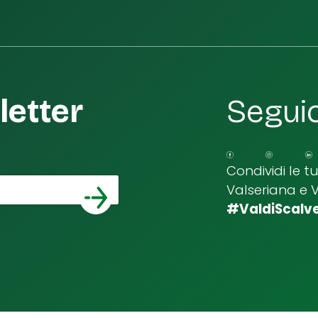
etter
Seguic
Condividi le t
Valseriana e 
*
a email
#ValdiScalv