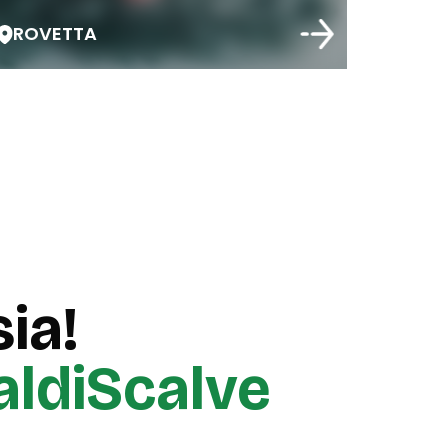
ROVETTA
ia!
aldiScalve