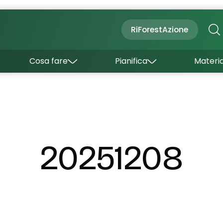
Cultura
Outdoor
Dove dormire
RiForestAzione
Con bambini
Come arrivare
I borghi
Sapori
Come muoversi
Cosa fare
Pianifica
Materia
Curiosità
Inverno
Wishlist
Estate
Uffici turistici
Esperienze
20251208