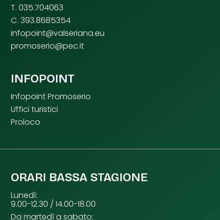
T. 035.704063
C. 393.8685354
infopoint@valseriana.eu
promoserio@pec.it
INFOPOINT
Infopoint Promoserio
Uffici turistici
Proloco
ORARI BASSA STAGIONE
Lunedì:
9.00-12.30 / 14.00-18.00
Da martedì a sabato: