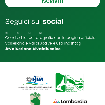
ISCRIVITI
l
l
e
d
Seguici sui
social
i
S
p
u
Condividi le tue fotografie con la pagina ufficiale
n
Valseriana e Val di Scalve e usa l’hashtag
t
a
#ValSeriana #ValdiScalve