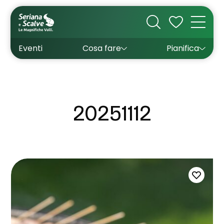
Cultura
Outdoor
Dove dormire
Come arrivare
Con bambini
Sapori
Come muoversi
Wishlist
Eventi
Cosa fare
Pianifica
Inverno
Estate
Uffici turistici
Esperienze
20251112