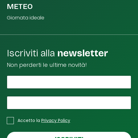
METEO
Giornata ideale
Iscriviti alla
newsletter
Non perderti le ultime novità!
*
Il tuo nome
n
o
m
e
*
La tua email
*
*
*
C
Accetto la
Privacy Policy
a
s
e