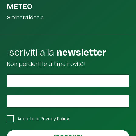
METEO
Giornata ideale
Iscriviti alla
newsletter
Non perderti le ultime novità!
*
Il tuo nome
S
p
u
n
*
La tua email
t
a
*
C
S
Accetto la
Privacy Policy
a
p
s
u
e