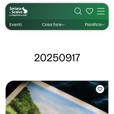
Cultura
Outdoor
Dove dormire
Come arrivare
Con bambini
Sapori
Come muoversi
Wishlist
Eventi
Cosa fare
Pianifica
Inverno
Estate
Uffici turistici
Esperienze
20250917