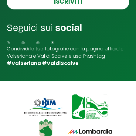
ISCRIVITI
n
l
t
l
a
e
I
d
l
Seguici sui
social
i
S
p
u
Condividi le tue fotografie con la pagina ufficiale
n
Valseriana e Val di Scalve e usa l’hashtag
t
a
#ValSeriana #ValdiScalve