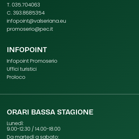
T. 035.704063
C. 393.8685354
infopoint@valseriana.eu
promoserio@pec.it
INFOPOINT
Infopoint Promoserio
Uffici turistici
Proloco
ORARI BASSA STAGIONE
Lunedì:
9.00-12.30 / 14.00-18.00
Da martedì a sabato: