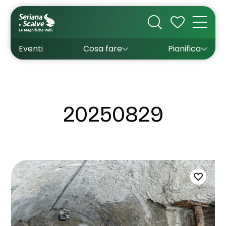
Cultura
Outdoor
Dove dormire
Come arrivare
Con bambini
Sapori
Come muoversi
Wishlist
Eventi
Cosa fare
Pianifica
Inverno
Estate
Uffici turistici
Esperienze
20250829