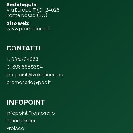
Sede legale:
Via Europa 111/C 24028
Ponte Nossa (BG)
Sito web:
www.promoserio.it
CONTATTI
T. 035.704063
C. 393.8685354
infopoint@valseriana.eu
promoserio@pec.it
INFOPOINT
Infopoint Promoserio
Uffici turistici
Proloco