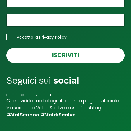
*
Il tuo nome
d
i
t
u
*
La tua email
o
n
*
C
o
Accetto la
Privacy Policy
a
m
s
e
e
ISCRIVITI
l
l
e
d
Seguici sui
social
i
S
p
u
Condividi le tue fotografie con la pagina ufficiale
n
Valseriana e Val di Scalve e usa l’hashtag
t
a
#ValSeriana #ValdiScalve