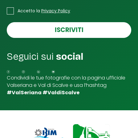
*
*
C
t
Accetto la
Privacy Policy
a
u
s
o
e
ISCRIVITI
l
l
e
d
Seguici sui
social
i
S
p
u
Condividi le tue fotografie con la pagina ufficiale
n
Valseriana e Val di Scalve e usa l’hashtag
t
a
#ValSeriana #ValdiScalve