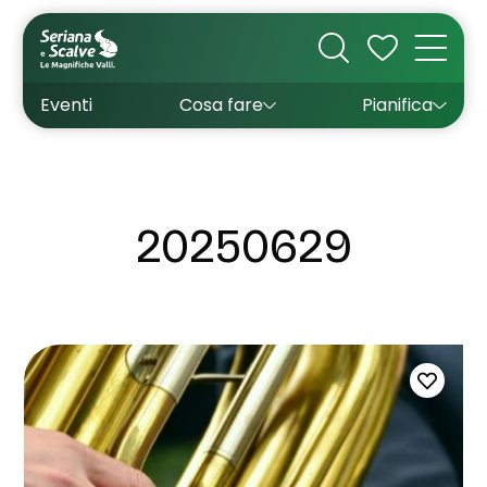
Cultura
Outdoor
Dove dormire
Come arrivare
Con bambini
Sapori
Come muoversi
Wishlist
Eventi
Cosa fare
Pianifica
Inverno
Estate
Uffici turistici
Esperienze
20250629