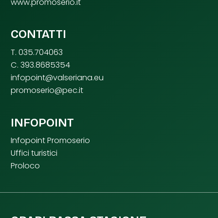
www.promoserio.it
CONTATTI
T. 035.704063
C. 393.8685354
infopoint@valseriana.eu
promoserio@pec.it
INFOPOINT
Infopoint Promoserio
Uffici turistici
Proloco