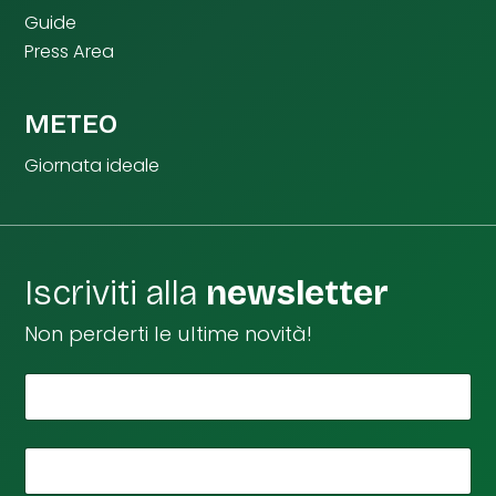
Guide
Press Area
METEO
Giornata ideale
Iscriviti alla
newsletter
Non perderti le ultime novità!
*
Il tuo nome
e
m
a
i
*
La tua email
l