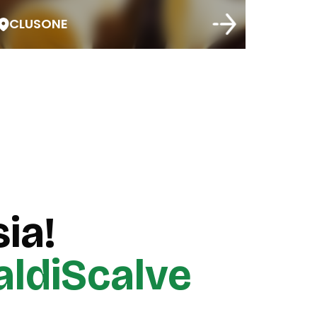
CLUSONE
ia!
aldiScalve