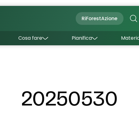
Cultura
Outdoor
Dove dormire
RiForestAzione
Con bambini
Come arrivare
I borghi
Sapori
Come muoversi
Cosa fare
Pianifica
Materia
Curiosità
Inverno
Wishlist
Estate
Uffici turistici
Esperienze
20250530