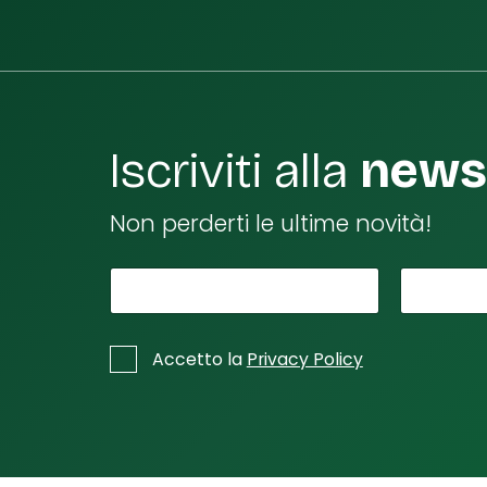
Iscriviti alla
newsl
Non perderti le ultime novità!
*
Il tuo nome
L
La tu
a
tu
*
C
Accetto la
Privacy Policy
o
a
s
e
e
m
l
ai
l
l
e