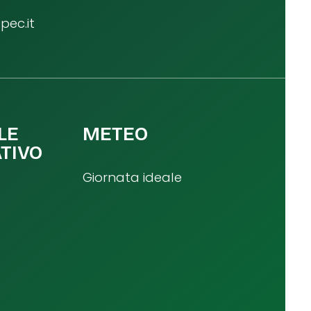
ec.it
LE
METEO
TIVO
Giornata ideale