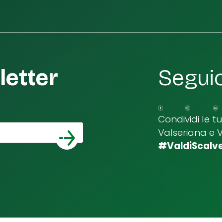
etter
Seguic
Condividi le t
Valseriana e 
*
a email
#ValdiScalv