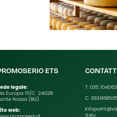
PROMOSERIO ETS
CONTATT
ede legale:
T. 035.704063
ia Europa 111/C 24028
C. 393.86853
onte Nossa (BG)
infopoint@va
ito web:
a.eu
ww.promoserio.it