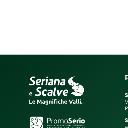
S
V
P
S
w