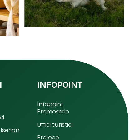
I
INFOPOINT
Infopoint
Promoserio
54
Uffici turistici
lserian
Proloco