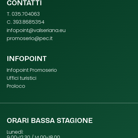
CONTATTI
T. 035.704063
C. 393.8685354
infopoint@valseriana.eu
promoserio@pec.it
INFOPOINT
Infopoint Promoserio
Uffici turistici
Proloco
ORARI BASSA STAGIONE
Lunedì:
9.00-12.30 / 14.00-18.00