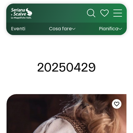
Cultura
Outdoor
Dove dormire
Come arrivare
Con bambini
Sapori
Come muoversi
Wishlist
Eventi
Cosa fare
Pianifica
Inverno
Estate
Uffici turistici
Esperienze
20250429