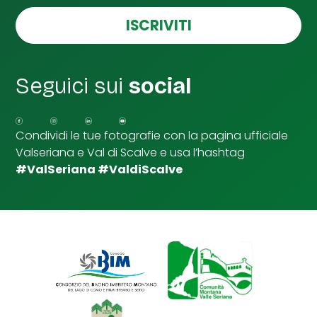
s
e
ISCRIVITI
l
l
e
d
Seguici sui
social
i
S
p
u
Condividi le tue fotografie con la pagina ufficiale
n
Valseriana e Val di Scalve e usa l’hashtag
t
a
#ValSeriana #ValdiScalve