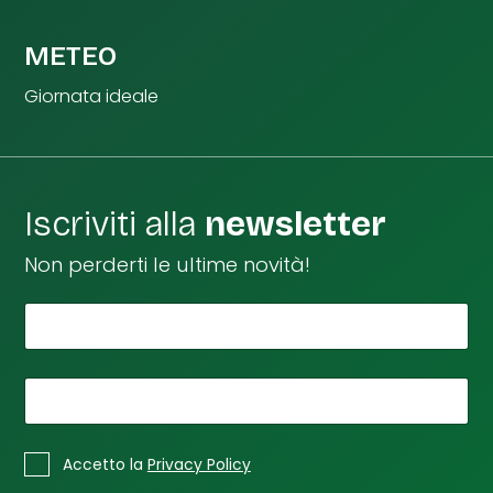
METEO
Giornata ideale
Iscriviti alla
newsletter
Non perderti le ultime novità!
*
L
Il tuo nome
a
t
u
*
La tua email
o
*
*
C
Accetto la
Privacy Policy
a