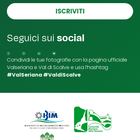
s
p
e
ISCRIVITI
u
l
n
l
t
e
a
d
*
Seguici sui
social
i
S
p
u
Condividi le tue fotografie con la pagina ufficiale
n
Valseriana e Val di Scalve e usa l’hashtag
t
a
#ValSeriana #ValdiScalve