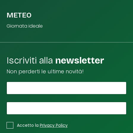
METEO
Giornata ideale
Iscriviti alla
newsletter
Non perderti le ultime novità!
*
Il tuo nome
C
a
s
e
*
La tua email
l
l
*
C
e
Accetto la
Privacy Policy
a
S