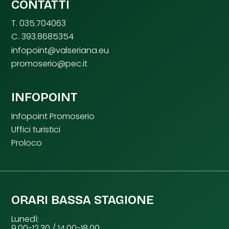
CONTATTI
T. 035.704063
C. 393.8685354
infopoint@valseriana.eu
promoserio@pec.it
INFOPOINT
Infopoint Promoserio
Uffici turistici
Proloco
ORARI BASSA STAGIONE
Lunedì:
9.00-12.30 / 14.00-18.00