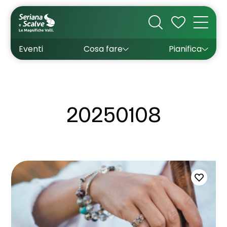
Cultura
Outdoor
Dove dormire
Come arrivare
Con bambini
Sapori
Come muoversi
Wishlist
Eventi
Cosa fare
Pianifica
Inverno
Estate
Uffici turistici
Esperienze
20250108