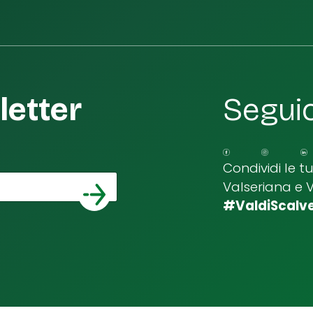
etter
Seguic
Condividi le t
Valseriana e 
*
a email
#ValdiScalv