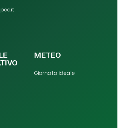
ec.it
LE
METEO
TIVO
Giornata ideale