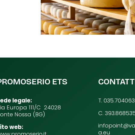
PROMOSERIO ETS
CONTATT
ede legale:
T. 035.704063
ia Europa 111/C 24028
C. 393.86853
onte Nossa (BG)
infopoint@va
ito web:
a.eu
ww.promoserio.it