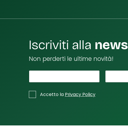
Iscriviti alla
newsl
Non perderti le ultime novità!
*
Il tuo nome
*
La tu
tu
o
*
C
Accetto la
Privacy Policy
n
a
s
o
e
m
l
e
l
e