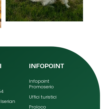
I
INFOPOINT
Infopoint
Promoserio
54
Uffici turistici
lserian
Proloco