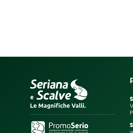
S
V
P
S
w