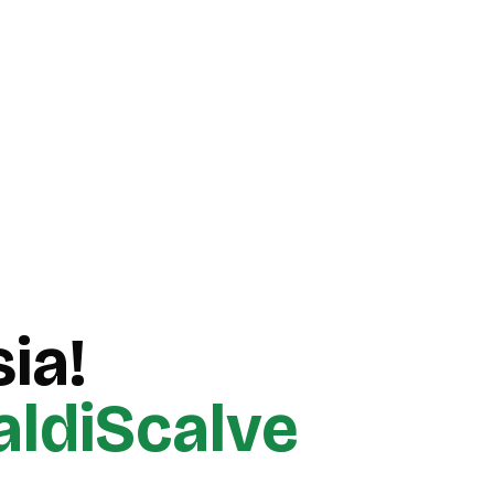
ia!
aldiScalve