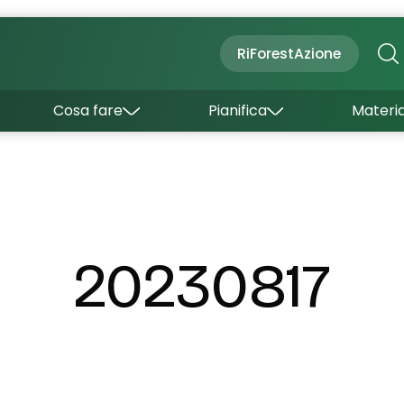
Cultura
Outdoor
Dove dormire
RiForestAzione
Con bambini
Come arrivare
I borghi
Sapori
Come muoversi
Cosa fare
Pianifica
Materia
Curiosità
Inverno
Wishlist
Estate
Uffici turistici
Esperienze
20230817