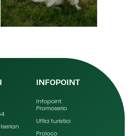
I
INFOPOINT
Infopoint
Promoserio
54
Uffici turistici
lserian
Proloco