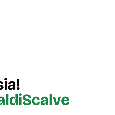
ia!
aldiScalve