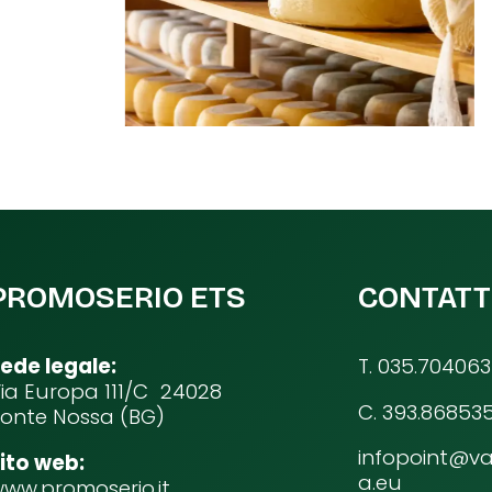
PROMOSERIO ETS
CONTATT
ede legale:
T. 035.704063
ia Europa 111/C 24028
C. 393.86853
onte Nossa (BG)
infopoint@va
ito web:
a.eu
ww.promoserio.it