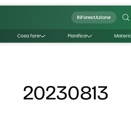
Cultura
Outdoor
Dove dormire
RiForestAzione
Con bambini
Come arrivare
I borghi
Sapori
Come muoversi
Cosa fare
Pianifica
Materia
Curiosità
Inverno
Wishlist
Estate
Uffici turistici
Esperienze
20230813