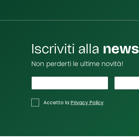
Iscriviti alla
newsl
Non perderti le ultime novità!
*
Il tuo nome
d
La tu
i
Il
*
C
Accetto la
Privacy Policy
*
a
s
e
l
l
e