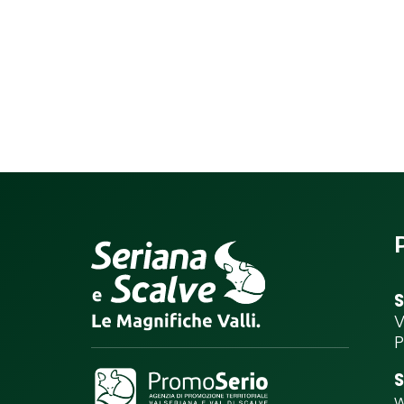
S
V
P
S
w