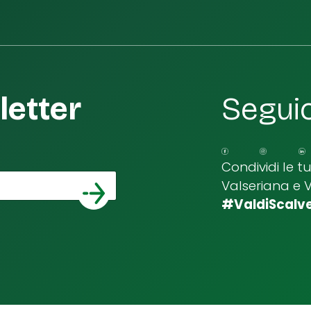
etter
Seguic
Condividi le t
Valseriana e 
*
a email
#ValdiScalv