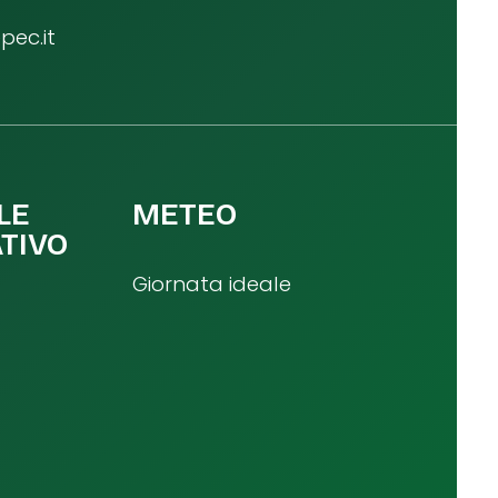
ec.it
LE
METEO
TIVO
Giornata ideale