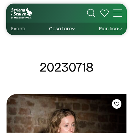
Cultura
Outdoor
Dove dormire
Come arrivare
Con bambini
Sapori
Come muoversi
Wishlist
Eventi
Cosa fare
Pianifica
Inverno
Estate
Uffici turistici
Esperienze
20230718