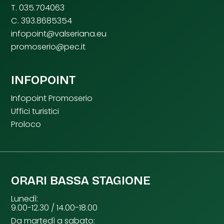
T. 035.704063
C. 393.8685354
infopoint@valseriana.eu
promoserio@pec.it
INFOPOINT
Infopoint Promoserio
Uffici turistici
Proloco
ORARI BASSA STAGIONE
Lunedì:
9.00-12.30 / 14.00-18.00
Da martedì a sabato: