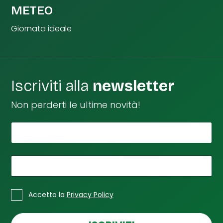
METEO
Giornata ideale
Iscriviti alla
newsletter
Non perderti le ultime novità!
*
Il tuo nome
I
l
t
u
*
La tua email
a
t
*
C
u
Accetto la
Privacy Policy
a
o
s
e