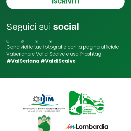
ISCRIVITI
l
l
e
d
Seguici sui
social
i
S
p
u
Condividi le tue fotografie con la pagina ufficiale
n
Valseriana e Val di Scalve e usa l’hashtag
t
a
#ValSeriana #ValdiScalve