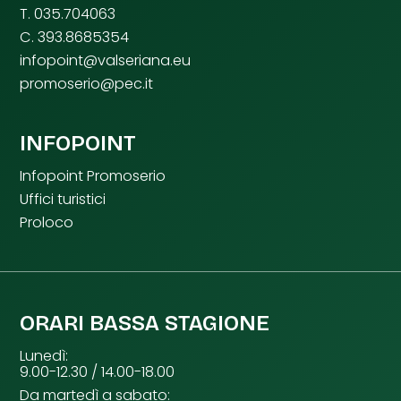
T. 035.704063
C. 393.8685354
infopoint@valseriana.eu
promoserio@pec.it
INFOPOINT
Infopoint Promoserio
Uffici turistici
Proloco
ORARI BASSA STAGIONE
Lunedì:
9.00-12.30 / 14.00-18.00
Da martedì a sabato: