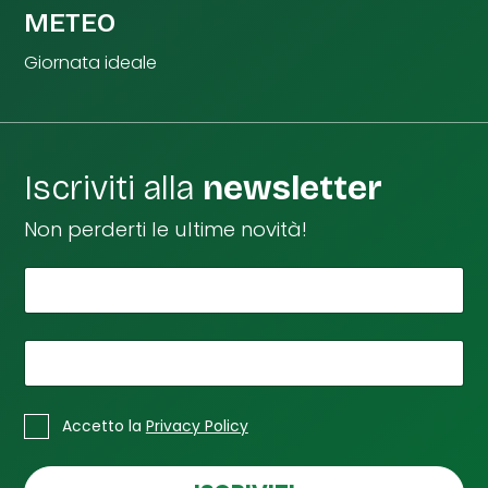
METEO
Giornata ideale
Iscriviti alla
newsletter
Non perderti le ultime novità!
*
L
Il tuo nome
a
e
m
*
La tua email
a
i
*
C
l
Accetto la
Privacy Policy
a
*
s
e