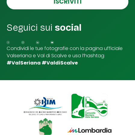
ISCRIVITI
l
l
e
d
Seguici sui
social
i
S
p
u
Condividi le tue fotografie con la pagina ufficiale
n
Valseriana e Val di Scalve e usa l’hashtag
t
a
#ValSeriana #ValdiScalve