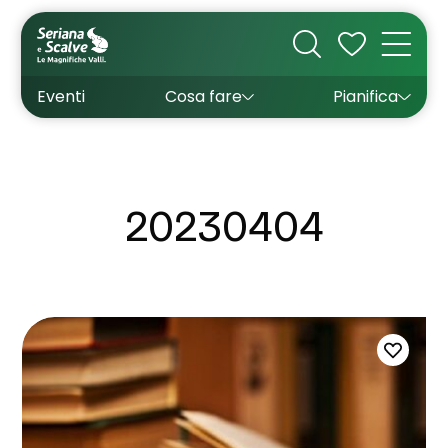
Cultura
Outdoor
Dove dormire
Come arrivare
Con bambini
Sapori
Come muoversi
Wishlist
Eventi
Cosa fare
Pianifica
Inverno
Estate
Uffici turistici
Esperienze
20230404